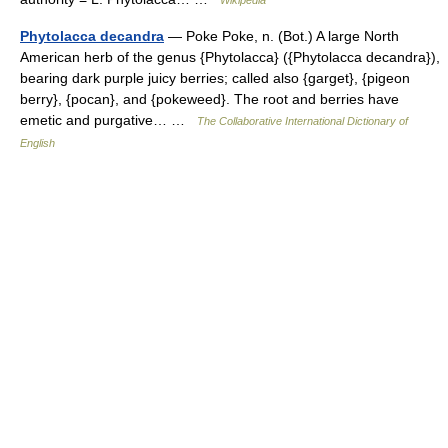
Wikipedia
Phytolacca decandra
— Poke Poke, n. (Bot.) A large North
American herb of the genus {Phytolacca} ({Phytolacca decandra}),
bearing dark purple juicy berries; called also {garget}, {pigeon
berry}, {pocan}, and {pokeweed}. The root and berries have
emetic and purgative… …
The Collaborative International Dictionary of
English