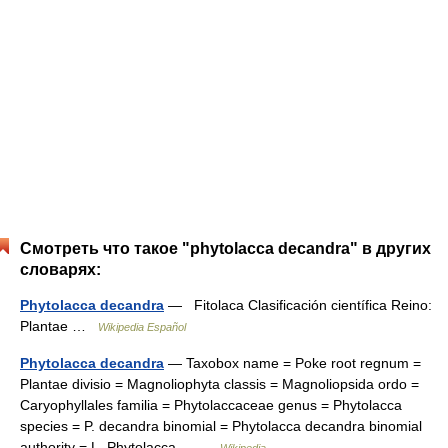
Смотреть что такое "phytolacca decandra" в других
словарях:
Phytolacca decandra
— Fitolaca Clasificación científica Reino:
Plantae …
Wikipedia Español
Phytolacca decandra
— Taxobox name = Poke root regnum =
Plantae divisio = Magnoliophyta classis = Magnoliopsida ordo =
Caryophyllales familia = Phytolaccaceae genus = Phytolacca
species = P. decandra binomial = Phytolacca decandra binomial
authority = L. Phytolacca… …