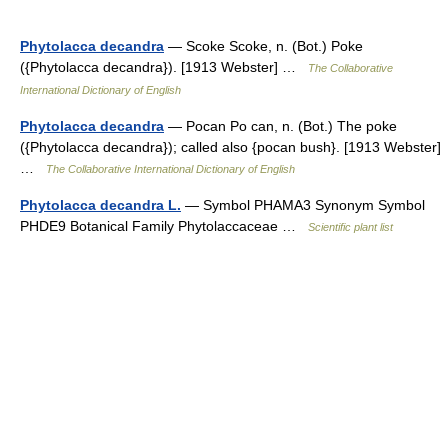
Phytolacca decandra
— Scoke Scoke, n. (Bot.) Poke
({Phytolacca decandra}). [1913 Webster] …
The Collaborative
International Dictionary of English
Phytolacca decandra
— Pocan Po can, n. (Bot.) The poke
({Phytolacca decandra}); called also {pocan bush}. [1913 Webster]
…
The Collaborative International Dictionary of English
Phytolacca decandra L.
— Symbol PHAMA3 Synonym Symbol
PHDE9 Botanical Family Phytolaccaceae …
Scientific plant list