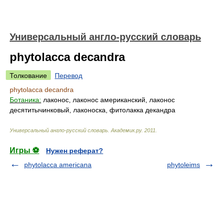
Универсальный англо-русский словарь
phytolacca decandra
Толкование
Перевод
phytolacca decandra
Ботаника:
лаконос, лаконос американский, лаконос
десятитычинковый, лаконоска, фитолакка декандра
Универсальный англо-русский словарь
.
Академик.ру
.
2011
.
Игры ⚽
Нужен реферат?
phytolacca americana
phytoleims