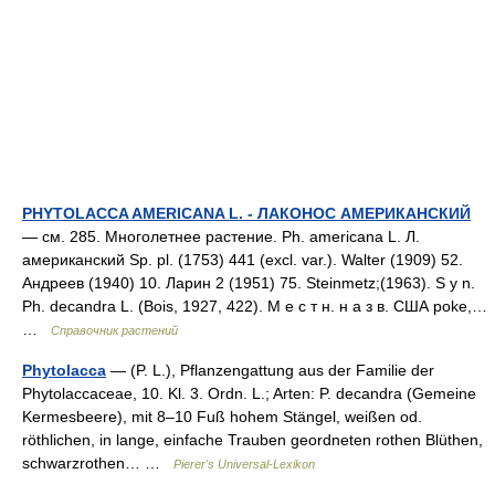
PHYTOLACCA AMERICANA L. - ЛАКОНОС АМЕРИКАНСКИЙ
— см. 285. Многолетнее растение. Ph. americana L. Л.
американский Sp. pl. (1753) 441 (excl. var.). Walter (1909) 52.
Андреев (1940) 10. Ларин 2 (1951) 75. Steinmetz;(1963). S у n.
Ph. decandra L. (Bois, 1927, 422). М е с т н. н а з в. США poke,…
…
Справочник растений
Phytolacca
— (P. L.), Pflanzengattung aus der Familie der
Phytolaccaceae, 10. Kl. 3. Ordn. L.; Arten: P. decandra (Gemeine
Kermesbeere), mit 8–10 Fuß hohem Stängel, weißen od.
röthlichen, in lange, einfache Trauben geordneten rothen Blüthen,
schwarzrothen… …
Pierer's Universal-Lexikon